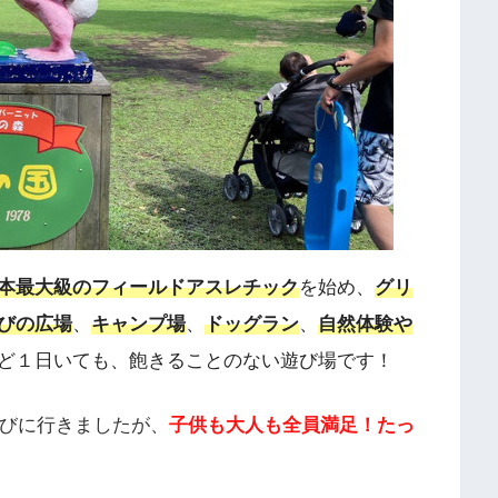
本最大級のフィールドアスレチック
を始め、
グリ
びの広場
、
キャンプ場
、
ドッグラン
、
自然体験や
ど１日いても、飽きることのない遊び場です！
遊びに行きましたが、
子供も大人も全員満足！たっ