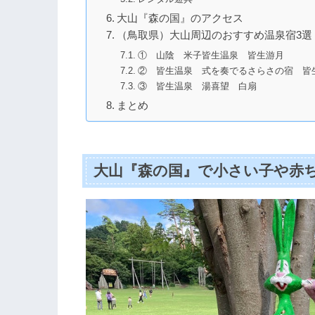
大山『森の国』のアクセス
（鳥取県）大山周辺のおすすめ温泉宿3選
① 山陰 米子皆生温泉 皆生游月
② 皆生温泉 式を奏でるさらさの宿 皆
③ 皆生温泉 湯喜望 白扇
まとめ
大山『森の国』で小さい子や赤