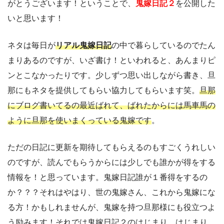
がとうございます！ということで、
鬼嫁日記２
を公開した
いと思います！
ネタは毎日が
リアル鬼嫁日記
の中で暮らしているのでたん
まりあるのですが、いざ書け！といわれると、あんまりピ
ンとこなかったりです。少しずつ思い出しながら書き、旦
那にもネタを提供してもらい協力してもらいます笑。
旦那
にブログ書いてるの最近ばれて、ばれたからには馬車馬の
ように旦那を使いまくっている鬼嫁です
。
ble of Content
ただの日記に更新を期待してもらえるのもすごくうれしい
のですが、読んでもらうからには少しでも誰かが得をする
情報を！と思っています。鬼嫁日記誰が１番得をするの
か？？？それはやはり、世の鬼嫁さん、これから鬼嫁にな
る方！かもしれませんが、鬼嫁を持つ旦那様にも役立つよ
う励みます！それでは鬼嫁日記２のはじまり、はじまり