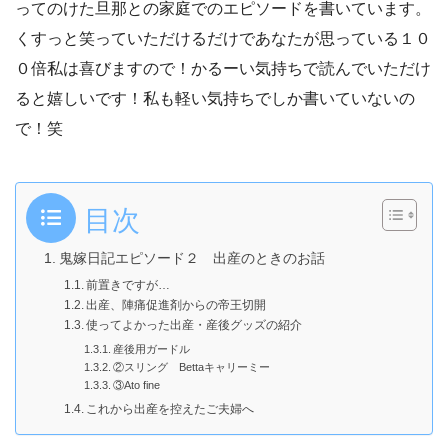
ってのけた旦那との家庭でのエピソードを書いています。
くすっと笑っていただけるだけであなたが思っている１０
０倍私は喜びますので！かるーい気持ちで読んでいただけ
ると嬉しいです！私も軽い気持ちでしか書いていないの
で！笑
目次
鬼嫁日記エピソード２ 出産のときのお話
前置きですが…
出産、陣痛促進剤からの帝王切開
使ってよかった出産・産後グッズの紹介
産後用ガードル
②スリング Bettaキャリーミー
③Ato fine
これから出産を控えたご夫婦へ