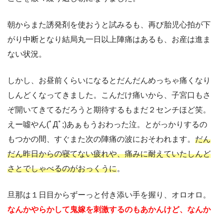
朝からまた誘発剤を使おうと試みるも、再び胎児心拍が下
がり中断となり結局丸一日以上陣痛はあるも、お産は進ま
ない状況。
しかし、お昼前くらいになるとだんだんめっちゃ痛くなり
しんどくなってきました。こんだけ痛いから、子宮口もさ
ぞ開いてきてるだろうと期待するもまだ２センチほど笑。
えー噓やん(ﾟДﾟ;)あぁもうおわった泣。とがっかりするの
もつかの間、すぐまた次の陣痛の波におそわれます。
だん
だん昨日からの寝てない疲れや、痛みに耐えていたしんど
さとでしゃべるのがおっくうに
。
旦那は１日目からずーっと付き添い手を握り、オロオロ。
なんかやらかして鬼嫁を刺激するのもあかんけど、なんか