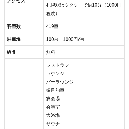
アクセス
札幌駅はタクシーで約10分（1000円
程度）
客室数
419室
駐車場
100台 1000円/泊
Wifi
無料
レストラン
ラウンジ
バーラウンジ
多目的室
宴会場
会議室
大浴場
サウナ