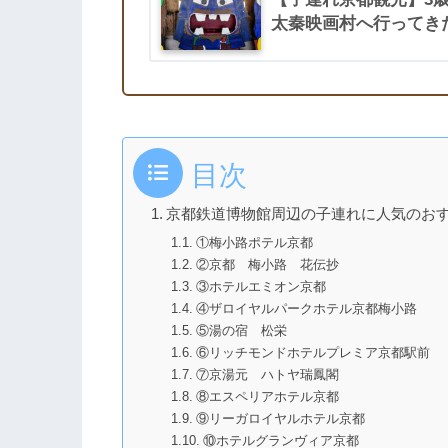
太秦映画村へ行ってき
目次
京都鉄道博物館周辺の子連れに人気のおす
①梅小路ポテル京都
②京都 梅小路 花伝抄
③ホテルエミオン京都
④ザロイヤルパークホテル京都梅小路
⑤湯の宿 松栄
⑥リッチモンドホテルプレミア京都駅前
⑦京湯元 ハトヤ瑞鳳閣
⑧エスペリアホテル京都
⑨リーガロイヤルホテル京都
⑩ホテルグランヴィア京都